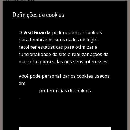
Pequeno Auditório TMG | 21h30 |
Definições de cookies
sexta | Entrada gratuita I M6 I
60M
O
VisitGuarda
poderá utilizar cookies
Org: TMG/CMG/ASTA
para lembrar os seus dados de login,
+ Informação e Bilheteira
recolher estatísticas para otimizar a
em:
Teatro Municipal da Guarda
funcionalidade do site e realizar ações de
marketing baseadas nos seus interesses.
Você pode personalizar os cookies usados ​​
em
preferências de cookies
.
Partilhar