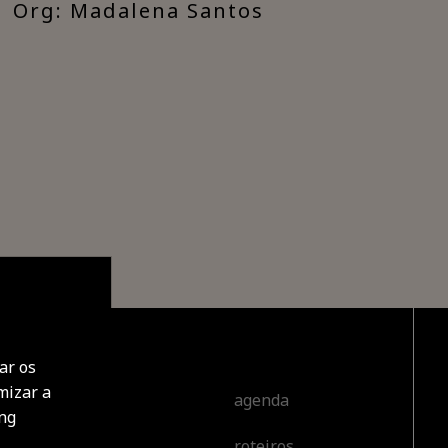
Org: Madalena Santos
ar os
mizar a
cobrir
agenda
ing
roteiros