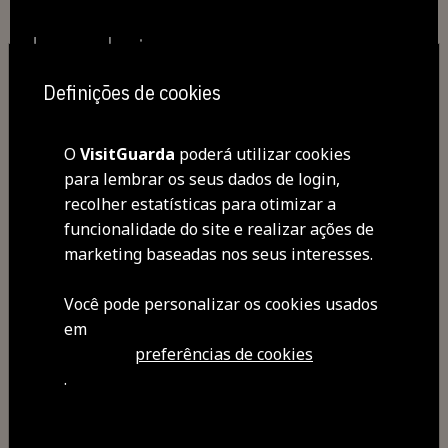
descobrir
Definições de cookies
visitar
sentir
O
VisitGuarda
poderá utilizar cookies
para lembrar os seus dados de login,
recolher estatísticas para otimizar a
saborear
funcionalidade do site e realizar ações de
marketing baseadas nos seus interesses.
experienciar
Você pode personalizar os cookies usados ​​
em
preferências de cookies
agenda
roteiros
.
como chegar
onde dormir