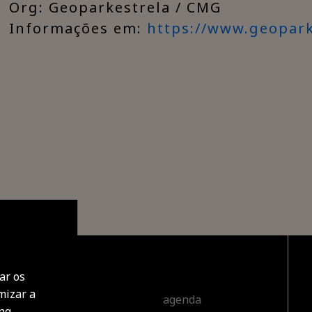
Org: Geoparkestrela / CMG
Informações em:
https://www.geopark
ar os
mizar a
cobrir
agenda
ing