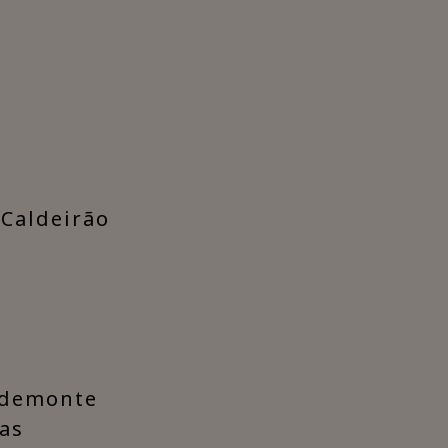
 Caldeirão
Videmonte
oas