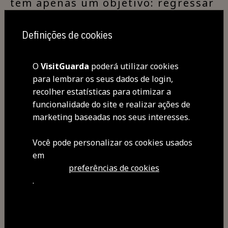
tem apenas um objetivo: regressar
para os braços de Beniamina, a
mulher que nunca deixou de amar.
Definições de cookies
Pequeno Auditório | 3€ / 1,50€
sócios | 30M
O
VisitGuarda
poderá utilizar cookies
Org: CCG
para lembrar os seus dados de login,
recolher estatísticas para otimizar a
+ Informação e Bilheteira
funcionalidade do site e realizar ações de
em:
Teatro Municipal da Guarda
marketing baseadas nos seus interesses.
Você pode personalizar os cookies usados ​​
em
preferências de cookies
.
Partilhar