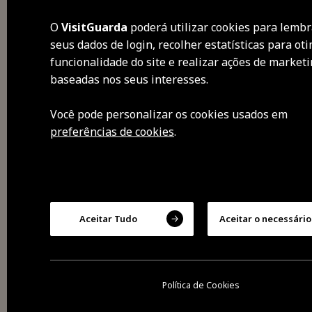
O
VisitGuarda
poderá utilizar cookies para lembr
seus dados de login, recolher estatísticas para oti
des
funcionalidade do site e realizar ações de market
baseadas nos seus interesses.
visi
Você pode personalizar os cookies usados ​​em
sen
preferências de cookies
.
sab
exp
Aceitar Tudo
Aceitar o necessário
2026 Todos os direitos
reservados
Cookies
Política de privacidade
Política de Cookies