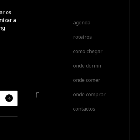
ar os
mizar a
cobrir
agenda
ing
roteiros
tar
como chegar
tir
onde dormir
orear
onde comer
erienciar
onde comprar
contactos