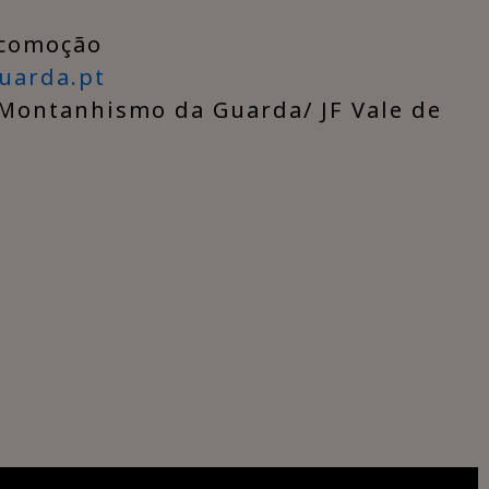
ocomoção
arda.pt
 Montanhismo da Guarda/ JF Vale de