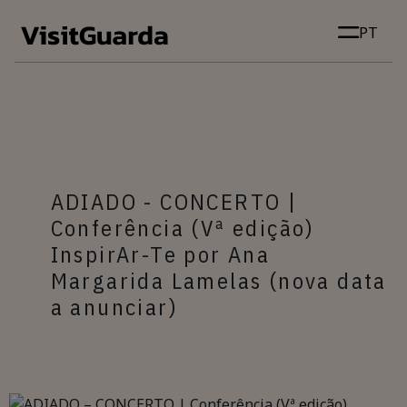
Skip to main content
PT
ADIADO - CONCERTO |
Conferência (Vª edição)
InspirAr-Te por Ana
Margarida Lamelas (nova data
a anunciar)