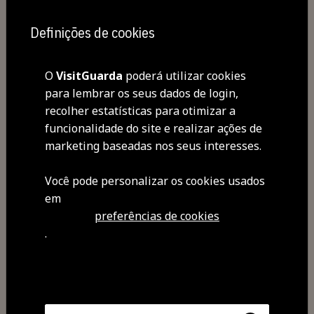
Hector Gonzalves.
Definições de cookies
Galeria d’Arte Evelina Coelho |
Museu da Guarda
O
VisitGuarda
poderá utilizar cookies
Público em geral
para lembrar os seus dados de login,
Org.: Conservatório de Música de S.
recolher estatísticas para otimizar a
José da Guarda/CMG/MG
funcionalidade do site e realizar ações de
marketing baseadas nos seus interesses.
Você pode personalizar os cookies usados ​​
em
preferências de cookies
.
Partilhar