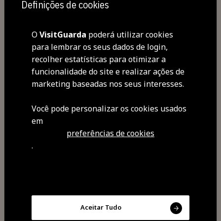
Org: Centro Cultural da Guarda
Definições de cookies
Apoio: TMG
+ Informação e Bilheteira
O
VisitGuarda
poderá utilizar cookies
em:
Teatro Municipal da Guarda
para lembrar os seus dados de login,
recolher estatísticas para otimizar a
funcionalidade do site e realizar ações de
marketing baseadas nos seus interesses.
Você pode personalizar os cookies usados ​​
em
preferências de cookies
.
Partilhar
Aceitar Tudo