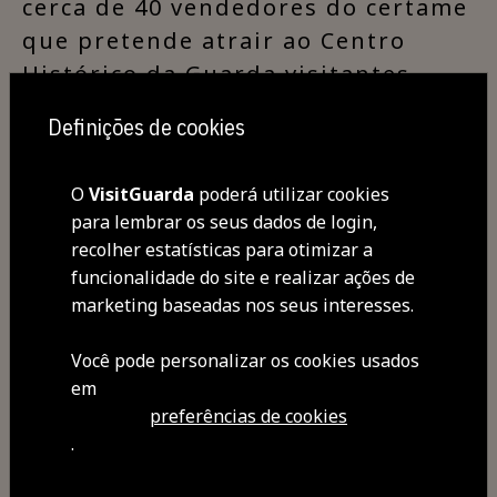
cerca de 40 vendedores do certame
que pretende atrair ao Centro
Histórico da Guarda visitantes,
turistas e colecionadores vindos
Definições de cookies
do concelho, mas também de toda
a região. Relembramos que a
O
VisitGuarda
poderá utilizar cookies
primeira edição de 2024 será já no
para lembrar os seus dados de login,
próximo dia 7 de abril. A Feira de
recolher estatísticas para otimizar a
Antiguidades e Colecionismo é
funcionalidade do site e realizar ações de
uma organização da Câmara
marketing baseadas nos seus interesses.
Municipal da Guarda.
Você pode personalizar os cookies usados ​​
em
preferências de cookies
.