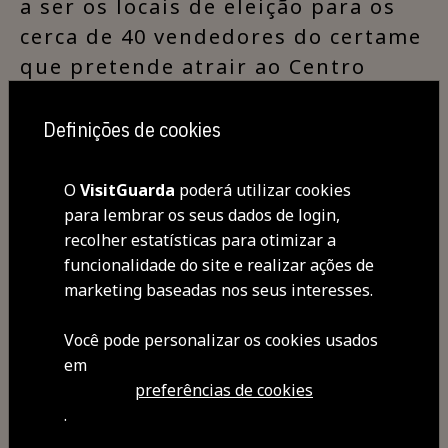
a ser os locais de eleição para os
cerca de 40 vendedores do certame
que pretende atrair ao Centro
Histórico da Guarda visitantes,
turistas e colecionadores vindos
Definições de cookies
do concelho, mas também de toda
a região. Relembramos que a
O
VisitGuarda
poderá utilizar cookies
primeira edição de 2024 será já no
para lembrar os seus dados de login,
recolher estatísticas para otimizar a
próximo dia 7 de abril. A Feira de
funcionalidade do site e realizar ações de
Antiguidades e Colecionismo é
marketing baseadas nos seus interesses.
uma organização da Câmara
Municipal da Guarda.
Você pode personalizar os cookies usados ​​
em
preferências de cookies
.