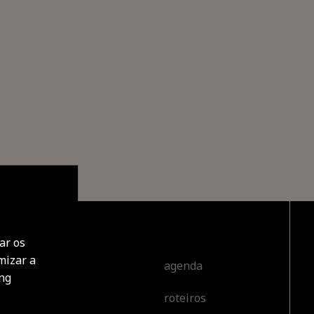
ar os
mizar a
cobrir
agenda
ing
roteiros
tar