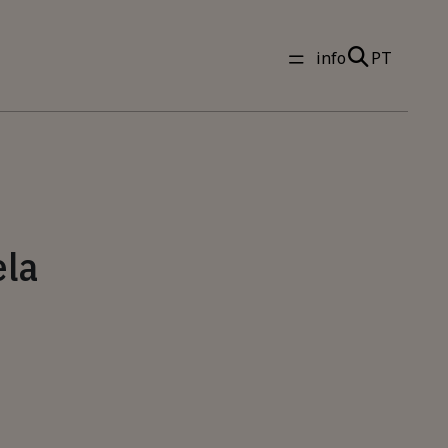
info
PT
ela