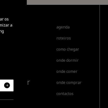
ar os
mizar a
cobrir
agenda
ing
roteiros
tar
como chegar
tir
onde dormir
orear
onde comer
erienciar
onde comprar
contactos