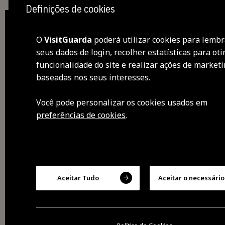
Definições de cookies
O
VisitGuarda
poderá utilizar cookies para lembr
seus dados de login, recolher estatísticas para oti
des
funcionalidade do site e realizar ações de market
baseadas nos seus interesses.
visi
Você pode personalizar os cookies usados ​​em
sen
preferências de cookies
.
sab
exp
Aceitar Tudo
Aceitar o necessário
2026 Todos os direitos
reservados
Cookies
Política de privacidade