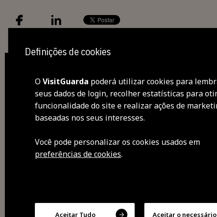
Definições de cookies
O
VisitGuarda
poderá utilizar cookies para lembr
seus dados de login, recolher estatísticas para oti
des
funcionalidade do site e realizar ações de market
baseadas nos seus interesses.
visi
Você pode personalizar os cookies usados ​​em
sen
preferências de cookies
.
sab
exp
Aceitar Tudo
Aceitar o necessário