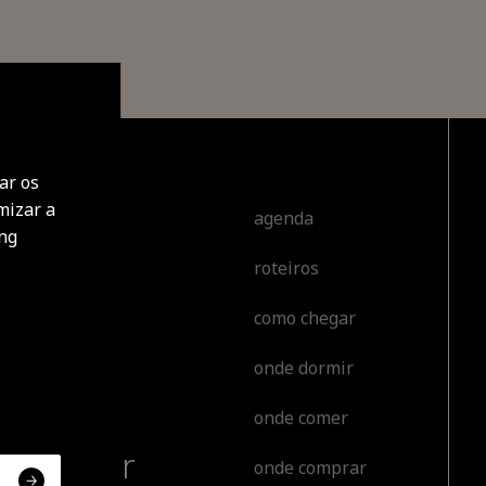
ar os
mizar a
cobrir
agenda
ing
roteiros
tar
como chegar
tir
onde dormir
orear
onde comer
erienciar
onde comprar