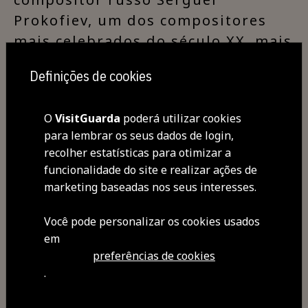
Prokofiev, um dos compositores
mais celebrados do século XX, mais
conhecido por obras como o
Definições de cookies
bailado "Romeu e Julieta", as
óperas "O Amor das Três Laranjas"
O
VisitGuarda
poderá utilizar cookies
e "Guerra e Paz".
para lembrar os seus dados de login,
Pequeno Auditório | M/6 | 5€
recolher estatísticas para otimizar a
Org: TMG
funcionalidade do site e realizar ações de
+ Informação e Bilheteira
marketing baseadas nos seus interesses.
em:
Teatro Municipal da Guarda
Você pode personalizar os cookies usados ​​
em
preferências de cookies
.