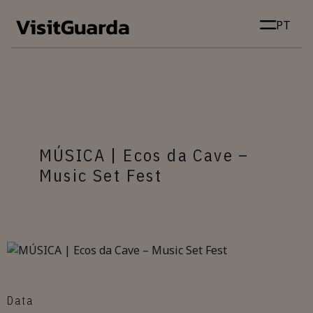
Skip to main content
PT
MÚSICA | Ecos da Cave –
Music Set Fest
Data