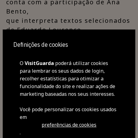
conta com a participação de Ana
Bento,
que interpreta textos selecionados
de Eduardo Lourenço.
Definições de cookies
Grande Auditório
60M
O
VisitGuarda
poderá utilizar cookies
M/6
para lembrar os seus dados de login,
7,5€
recolher estatísticas para otimizar a
Coprodução:
funcionalidade do site e realizar ações de
CMG/TMG/HITCHPOP/CEI
marketing baseadas nos seus interesses.
+ Informação e Bilheteira
Você pode personalizar os cookies usados ​​
em:
Teatro Municipal da Guarda
em
preferências de cookies
.