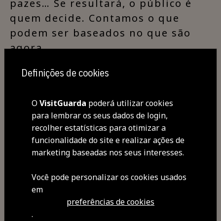
pazes… Se resultará, o público é
quem decide. Contamos o que
podem ser baseados no que são
agora.
Definições de cookies
Café Concerto
60M
O
VisitGuarda
poderá utilizar cookies
M/12
para lembrar os seus dados de login,
Entrada gratuita
recolher estatísticas para otimizar a
Org.: CMG/TMG
funcionalidade do site e realizar ações de
marketing baseadas nos seus interesses.
Você pode personalizar os cookies usados ​​
Comprar Bilhete
em
preferências de cookies
.