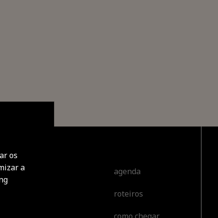
ar os
mizar a
cobrir
agenda
ing
roteiros
tar
como chegar