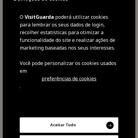
prévia.
Org: Serviço Educativo da Fundação
O
VisitGuarda
poderá utilizar cookies
Serralves/ CMG / MG
para lembrar os seus dados de login,
recolher estatísticas para otimizar a
funcionalidade do site e realizar ações de
marketing baseadas nos seus interesses.
Você pode personalizar os cookies usados ​​
em
preferências de cookies
.
Partilhar
Aceitar Tudo