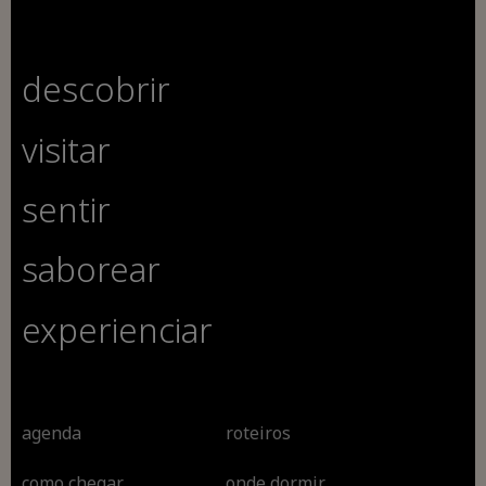
descobrir
visitar
sentir
saborear
experienciar
agenda
roteiros
como chegar
onde dormir