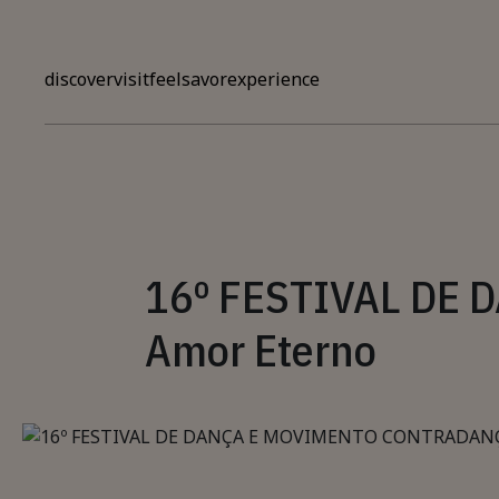
Skip to main content
discover
visit
feel
savor
experience
16º FESTIVAL DE 
Amor Eterno