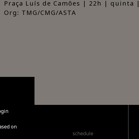
Praça Luís de Camões | 22h | quinta 
Org: TMG/CMG/ASTA
ogin
based on
cover
schedule