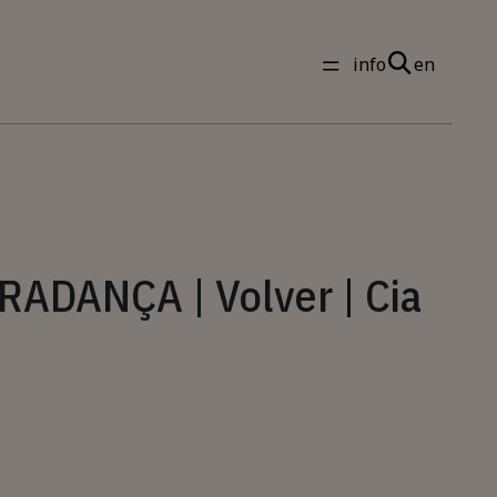
info
en
DANÇA | Volver | Cia